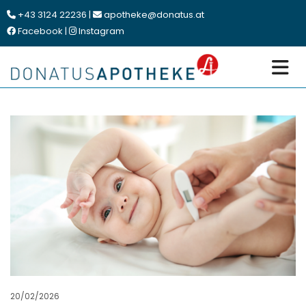
+43 3124 22236
|
apotheke@donatus.at


Facebook
|
Instagram


20/02/2026